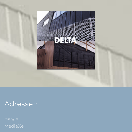
Adressen
België
MediaXel