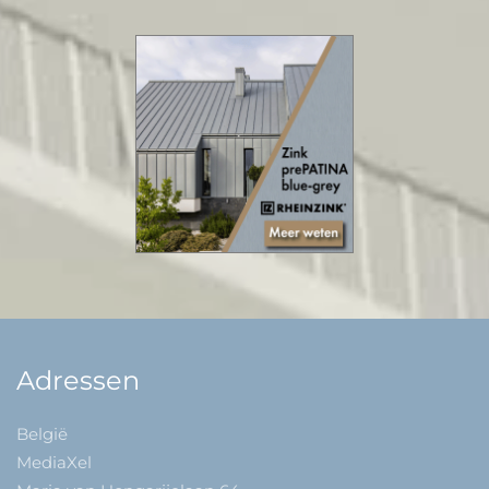
Adressen
België
MediaXel