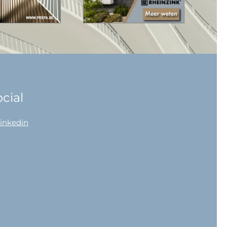
cial
linkedin