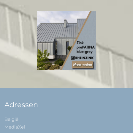
Adressen
België
MediaXel