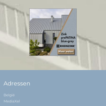
Adressen
België
MediaXel