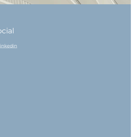
cial
linkedin