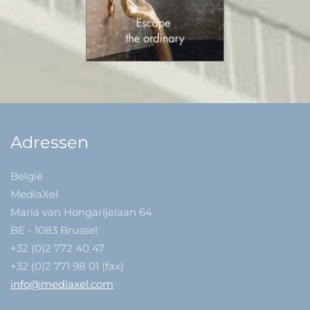
Adressen
België
MediaXel
Maria van Hongarijelaan 64
BE - 1083 Brussel
+32 (0)2 772 40 47
+32 (0)2 771 98 01 (fax)
info@mediaxel.com