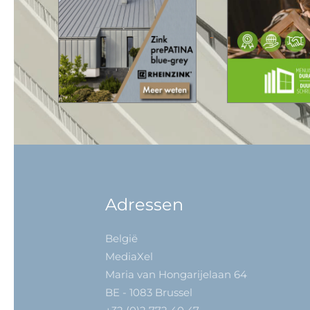
Adressen
België
MediaXel
Maria van Hongarijelaan 64
BE - 1083 Brussel