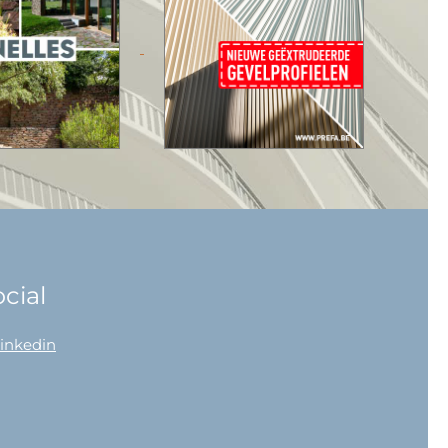
cial
linkedin