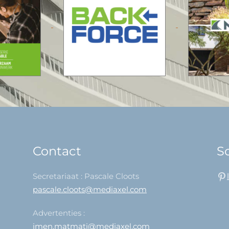
Contact
So
Secretariaat : Pascale Cloots
pascale.cloots@mediaxel.com
Advertenties :
imen.matmati@mediaxel.com