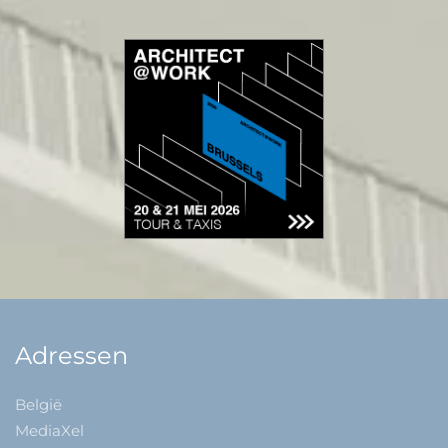
Adressen
België
MediaXel