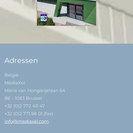
Adressen
België
MediaXel
Maria van Hongarijelaan 64
BE - 1083 Brussel
+32 (0)2 772 40 47
+32 (0)2 771 98 01 (fax)
info@mediaxel.com