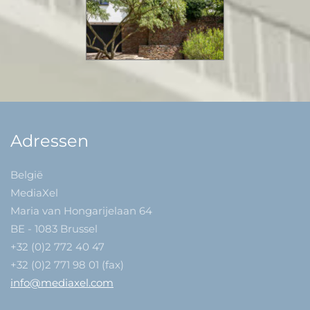
Adressen
België
MediaXel
Maria van Hongarijelaan 64
BE - 1083 Brussel
+32 (0)2 772 40 47
+32 (0)2 771 98 01 (fax)
info@mediaxel.com