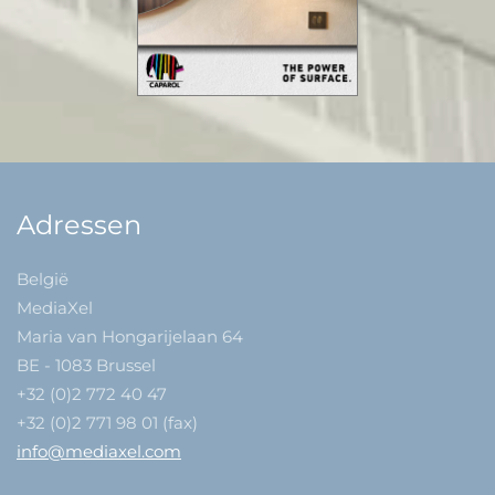
Adressen
België
MediaXel
Maria van Hongarijelaan 64
BE - 1083 Brussel
+32 (0)2 772 40 47
+32 (0)2 771 98 01 (fax)
info@mediaxel.com