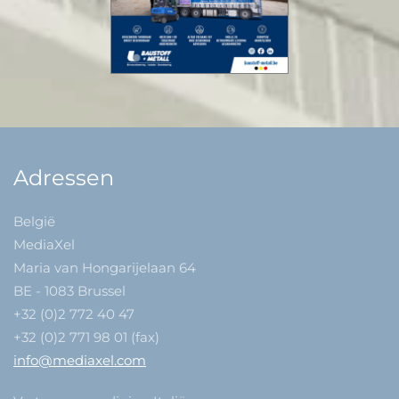
Adressen
België
MediaXel
Maria van Hongarijelaan 64
BE - 1083 Brussel
+32 (0)2 772 40 47
+32 (0)2 771 98 01 (fax)
info@mediaxel.com