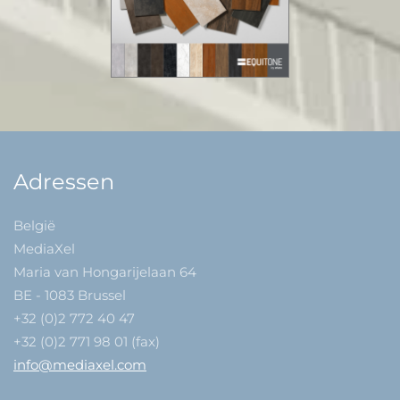
Adressen
België
MediaXel
Maria van Hongarijelaan 64
BE - 1083 Brussel
+32 (0)2 772 40 47
+32 (0)2 771 98 01 (fax)
info@mediaxel.com