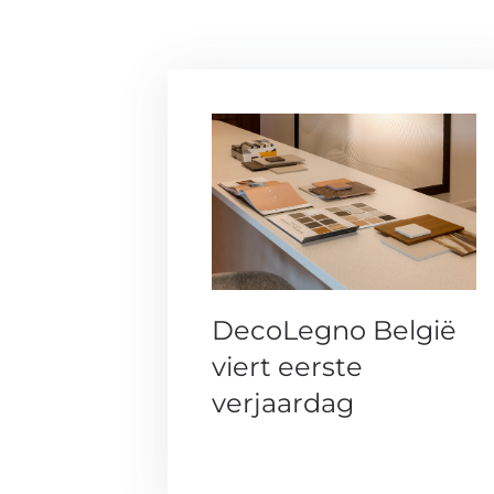
DecoLegno België
viert eerste
verjaardag