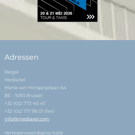
Adressen
België
MediaXel
Maria van Hongarijelaan 64
BE - 1083 Brussel
+32 (0)2 772 40 47
+32 (0)2 771 98 01 (fax)
info@mediaxel.com
Vertegenwoordiging Italië