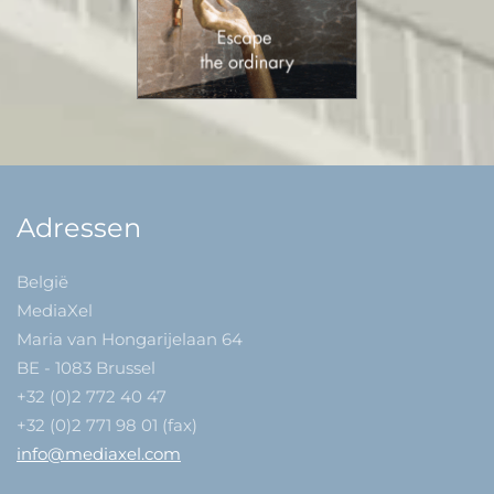
Adressen
België
MediaXel
Maria van Hongarijelaan 64
BE - 1083 Brussel
+32 (0)2 772 40 47
+32 (0)2 771 98 01 (fax)
info@mediaxel.com