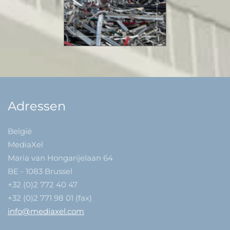
Adressen
België
MediaXel
Maria van Hongarijelaan 64
BE - 1083 Brussel
+32 (0)2 772 40 47
+32 (0)2 771 98 01 (fax)
info@mediaxel.com