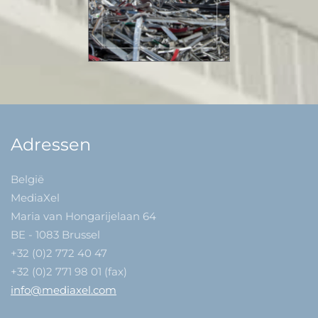
Adressen
België
MediaXel
Maria van Hongarijelaan 64
BE - 1083 Brussel
+32 (0)2 772 40 47
+32 (0)2 771 98 01 (fax)
info@mediaxel.com