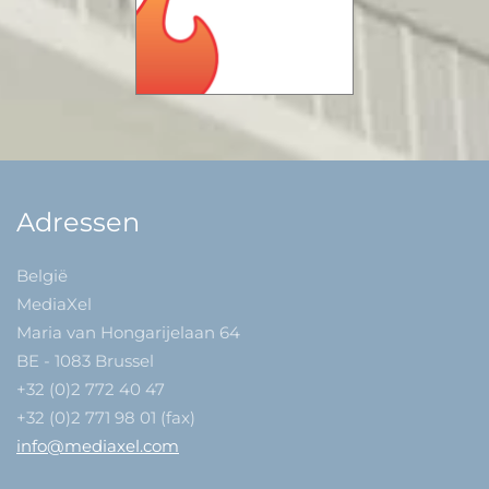
Adressen
België
MediaXel
Maria van Hongarijelaan 64
BE - 1083 Brussel
+32 (0)2 772 40 47
+32 (0)2 771 98 01 (fax)
info@mediaxel.com