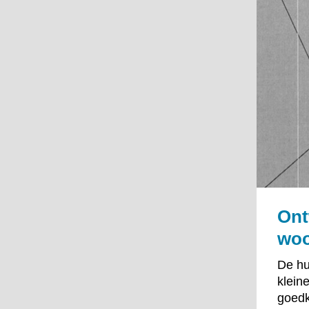
Ont
wo
De hu
klein
goedk