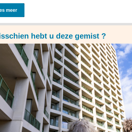
es meer
sschien hebt u deze gemist ?