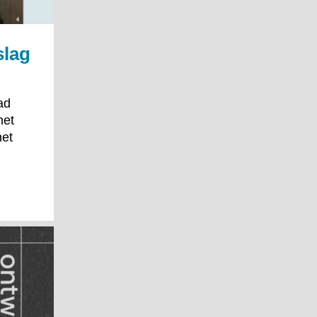
slag
ad
het
het