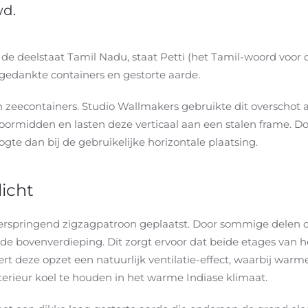
wd.
in de deelstaat Tamil Nadu, staat Petti (het Tamil-woord voo
fgedankte containers en gestorte aarde.
n zeecontainers. Studio Wallmakers gebruikte dit overschot 
oormidden en lasten deze verticaal aan een stalen frame. Do
gte dan bij de gebruikelijke horizontale plaatsing.
licht
verspringend zigzagpatroon geplaatst. Door sommige delen op
de bovenverdieping. Dit zorgt ervoor dat beide etages van 
rt deze opzet een natuurlijk ventilatie-effect, waarbij warm
terieur koel te houden in het warme Indiase klimaat.