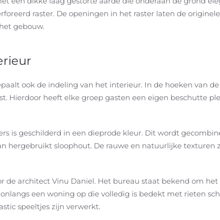
met een dikke laag gestorte aarde die onderaan de grond ele
oreerd raster. De openingen in het raster laten de originele
n het gebouw.
erieur
aalt ook de indeling van het interieur. In de hoeken van de
st. Hierdoor heeft elke groep gasten een eigen beschutte pl
s is geschilderd in een dieprode kleur. Dit wordt gecombine
 hergebruikt sloophout. De rauwe en natuurlijke texturen z
 de architect Vinu Daniel. Het bureau staat bekend om het
e onlangs een woning op die volledig is bedekt met rieten s
tic speeltjes zijn verwerkt.