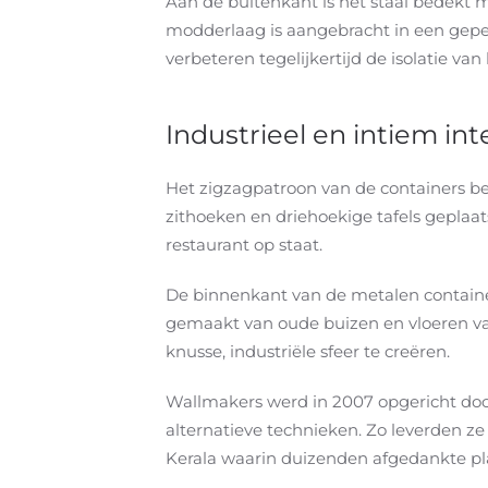
Aan de buitenkant is het staal bedekt 
modderlaag is aangebracht in een geperf
verbeteren tegelijkertijd de isolatie va
Industrieel en intiem int
Het zigzagpatroon van de containers bep
zithoeken en driehoekige tafels geplaat
restaurant op staat.
De binnenkant van de metalen container
gemaakt van oude buizen en vloeren van
knusse, industriële sfeer te creëren.
Wallmakers werd in 2007 opgericht door
alternatieve technieken. Zo leverden z
Kerala waarin duizenden afgedankte plas