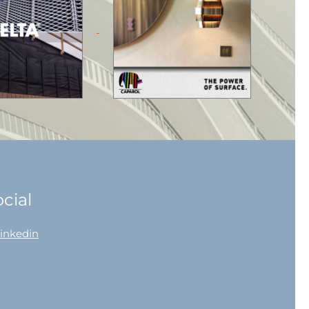
cial
linkedin