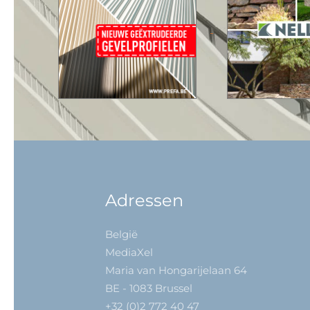
Adressen
België
MediaXel
Maria van Hongarijelaan 64
BE - 1083 Brussel
+32 (0)2 772 40 47