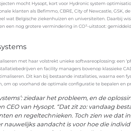
jecten mocht Hysopt, kort voor Hydronic system optimisation,
tionale klanten als Befimmo, CBRE, City of Newcastle, GSK, 
eel wat Belgische ziekenhuizen en universiteiten. Daarbij w
, en een nog grotere vermindering in CO²-uitstoot: gemiddel
systems
aliseren met haar volstrekt unieke softwareoplossing: een ‘p
stallatiebedrijven en facility managers bovenop klassieke C
imaliseren. Dit kan bij bestaande installaties, waarna een fys
, om op voorhand de optimale configuratie te bepalen en pro
tems’: ziedaar het probleem, en de oplossing
n CEO van Hysopt. “Dat zit zo: vandaag best
n en regeltechnieken. Toch zien we dat ins
 nauwelijks aandacht is voor hoe die indi