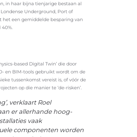
 in haar bijna tienjarige bestaan al
de Londense Underground, Port of
ist het een gemiddelde besparing van
d 40%.
hysics-based Digital Twin’ die door
AD- en BIM-tools gebruikt wordt om de
ieke tussenkomst vereist is, of vóór de
jecten op die manier te ‘de-risken’.
’, verklaart Roel
aan er allerhande hoog-
tallaties vaak
viduele componenten worden