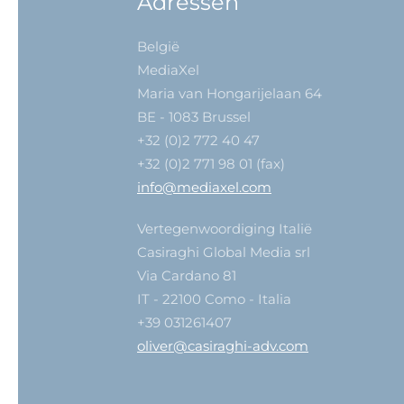
Adressen
België
MediaXel
Maria van Hongarijelaan 64
BE - 1083 Brussel
+32 (0)2 772 40 47
+32 (0)2 771 98 01 (fax)
info@mediaxel.com
Vertegenwoordiging Italië
Casiraghi Global Media srl
Via Cardano 81
IT - 22100 Como - Italia
+39 031261407
oliver@casiraghi-adv.com