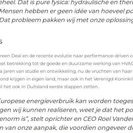
eel. Dat is pure fysica: hydraulische en t
. Mensen hebben er geen idée van hoeveel pot
 Dat probleem pakken wij met onze oplossing
s
reen Deal en de recente evolutie naar performance-driven co
t betrekking tot de goede en duurzame werking van HVAC-ins
a jaren van studie en ontwikkeling, nu de vruchten van haa
grond krijgen in eigen land, maar ook in het Verenigd Konin
il het ook in Duitsland eerste stappen zetten.
 Europese energieverbruik kan worden toege
gen wij kunnen realiseren, weet je dat het p
norm is”, stelt oprichter en CEO Roel Vande
n van onze aanpak, die voordien ongeveer dr