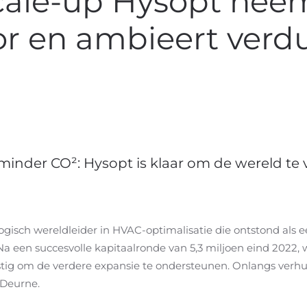
ale-up Hysopt neemt
or en ambieert verd
minder CO²: Hysopt is klaar om de wereld te 
ogisch wereldleider in HVAC-optimalisatie die ontstond als ee
Na een succesvolle kapitaalronde van 5,3 miljoen eind 2022,
estig om de verdere expansie te ondersteunen. Onlangs verhu
 Deurne.