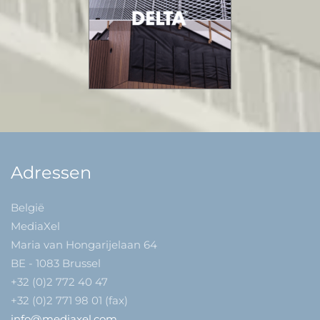
Adressen
België
MediaXel
Maria van Hongarijelaan 64
BE - 1083 Brussel
+32 (0)2 772 40 47
+32 (0)2 771 98 01 (fax)
info@mediaxel.com