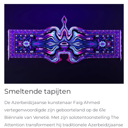
Smeltende tapijten
De Azerbeidzjaanse kunstenaar Faig Ahmed
vertegenwoordigde zijn geboorteland op de 61e
Biënnale van Venetië. Met zijn solotentoonstelling The
Attention transformeert hij traditionele Azerbeidzjaanse