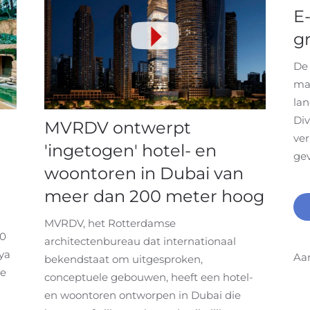
E
gr
De 
maa
lan
Div
MVRDV ontwerpt
ver
'ingetogen' hotel- en
gev
woontoren in Dubai van
meer dan 200 meter hoog
MVRDV, het Rotterdamse
00
architectenbureau dat internationaal
ya
Aa
bekendstaat om uitgesproken,
Ze
conceptuele gebouwen, heeft een hotel-
en woontoren ontworpen in Dubai die