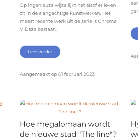
ee
Op ingenieuze wijze lijkt het alsof er leven
gen
zit in de slangachtige kunstwerken. Het
meest recente werk uit de serie is Chroma
V. Deze bestaat...
Lees verder
Aa
Aangemaakt op
01 februari 2023
.
n
Hoe megalomaan wordt
H
de nieuwe stad "The line"?
w