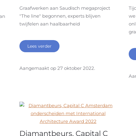
Graafwerken aan Saudisch megaproject
Ti
"The line" begonnen, experts blijven
we 
van
twijfelen aan haalbaarheid
onl
gra
Lees verder
Aangemaakt op
27 oktober 2022
.
Aa
Diamantbeurs, Capital C