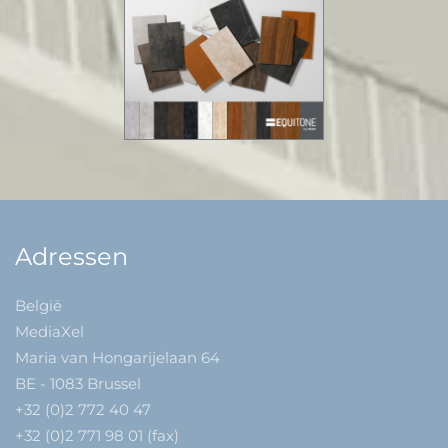
Adressen
België
MediaXel
Maria van Hongarijelaan 64
BE - 1083 Brussel
+32 (0)2 772 40 47
+32 (0)2 771 98 01 (fax)