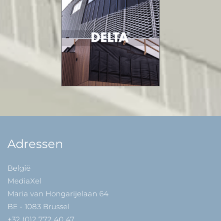
Adressen
België
MediaXel
Maria van Hongarijelaan 64
BE - 1083 Brussel
+32 (0)2 772 40 47