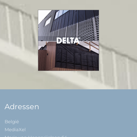
Adressen
België
MediaXel