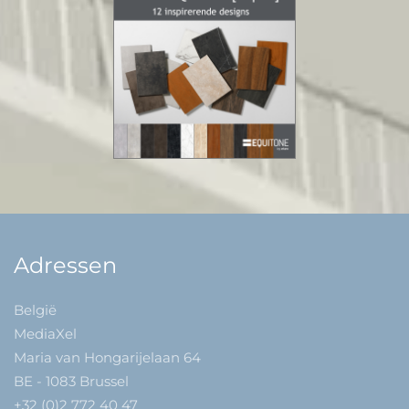
Adressen
België
MediaXel
Maria van Hongarijelaan 64
BE - 1083 Brussel
+32 (0)2 772 40 47