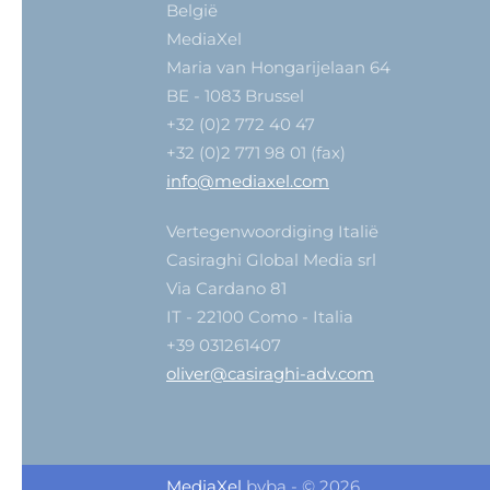
België
MediaXel
Maria van Hongarijelaan 64
BE - 1083 Brussel
+32 (0)2 772 40 47
+32 (0)2 771 98 01 (fax)
info@mediaxel.com
Vertegenwoordiging Italië
Casiraghi Global Media srl
Via Cardano 81
IT - 22100 Como - Italia
+39 031261407
oliver@casiraghi-adv.com
MediaXel
bvba - © 2026