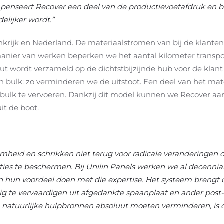
 compenseert Recover een deel van de productievoetafdruk en b
elijker wordt.”
nkrijk en Nederland. De materiaalstromen van bij de klanten
manier van werken beperken we het aantal kilometer transpo
out wordt verzameld op de dichtstbijzijnde hub voor de klan
 bulk: zo verminderen we de uitstoot. Een deel van het mate
 bulk te vervoeren. Dankzij dit model kunnen we Recover a
uit de boot.
amheid en schrikken niet terug voor radicale veranderingen o
s te beschermen. Bij Unilin Panels werken we al decennialan
 hun voordeel doen met die expertise. Het systeem brengt on
edig te vervaardigen uit afgedankte spaanplaat en ander po
 natuurlijke hulpbronnen absoluut moeten verminderen, is d