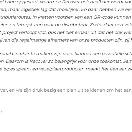
 Loop opgestart, waarmee Recover ook haalbaar wordt voor 
eren, maar logistiek lag dat moeilijker. En daar hebben we e
ributieroutes. In kratten voorzien van een QR-code kunnen
n en terugsturen naar de distributeur. Zodra daar een vol
t project verloopt vlot, dus het ziet ernaar uit dat het ook 
jven die regelmatige afnemers van onze producten zijn, zij 
emaal circulair te maken, zijn onze klanten een essentiële 
n. Daarom is Recover zo belangrijk voor onze toekomst. Sam
alle types spaan- en vezelplaatproducten maakt het een aanzie
over, en we zijn druk bezig een plan uit te kienen om het aa
p?