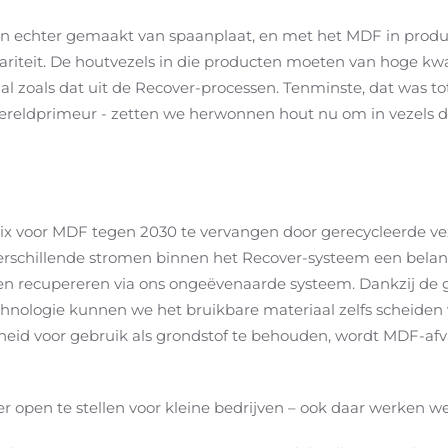
ijn echter gemaakt van spaanplaat, en met het MDF in produc
riteit. De houtvezels in die producten moeten van hoge kwalit
l zoals dat uit de Recover-processen. Tenminste, dat was tot
reldprimeur - zetten we herwonnen hout nu om in vezels die
x voor MDF tegen 2030 te vervangen door gerecycleerde vez
erschillende stromen binnen het Recover-systeem een belang
ten recupereren via ons ongeëvenaarde systeem. Dankzij d
hnologie kunnen we het bruikbare materiaal zelfs scheiden 
id voor gebruik als grondstof te behouden, wordt MDF-afval
 open te stellen voor kleine bedrijven – ook daar werken we a