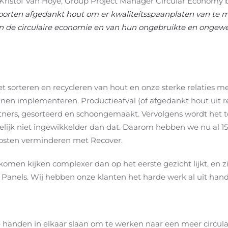
Kristof Van Hoye, Group Project Manager Circular Economy bi
soorten afgedankt hout om er kwaliteitsspaanplaten van te
in de circulaire economie en van hun ongebruikte en ongew
et sorteren en recycleren van hout en onze sterke relaties 
nen implementeren. Productieafval (of afgedankt hout uit r
ners, gesorteerd en schoongemaakt. Vervolgens wordt het t
elijk niet ingewikkelder dan dat. Daarom hebben we nu al 150
kosten verminderen met Recover.
 komen kijken complexer dan op het eerste gezicht lijkt, en z
n Panels. Wij hebben onze klanten het harde werk al uit h
handen in elkaar slaan om te werken naar een meer circulair