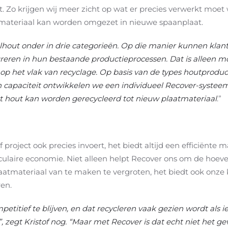
 Zo krijgen wij meer zicht op wat er precies verwerkt moe
materiaal kan worden omgezet in nieuwe spaanplaat.
alhout onder in drie categorieën. Op die manier kunnen kla
greren in hun bestaande productieprocessen. Dat is alleen m
p het vlak van recyclage. Op basis van de types houtproduct
 capaciteit ontwikkelen we een individueel Recover-systee
 hout kan worden gerecycleerd tot nieuw plaatmateriaal
.”
project ook precies invoert, het biedt altijd een efficiënte 
irculaire economie. Niet alleen helpt Recover ons om de hoe
tmateriaal van te maken te vergroten, het biedt ook onze 
en.
petitief te blijven, en dat recycleren vaak gezien wordt als 
zegt Kristof nog. “Maar met Recover is dat echt niet het gev