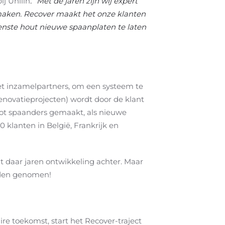
j Unilin
. “Met de jaren zijn wij expert
 maken. Recover maakt het onze klanten
enste hout nieuwe spaanplaten te laten
met inzamelpartners, om een systeem te
enovatieprojecten) wordt door de klant
ot spaanders gemaakt, als nieuwe
 klanten in België, Frankrijk en
it daar jaren ontwikkeling achter. Maar
anden genomen!
e toekomst, start het Recover-traject