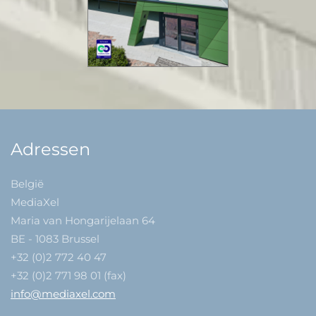
Adressen
België
MediaXel
Maria van Hongarijelaan 64
BE - 1083 Brussel
+32 (0)2 772 40 47
+32 (0)2 771 98 01 (fax)
info@mediaxel.com