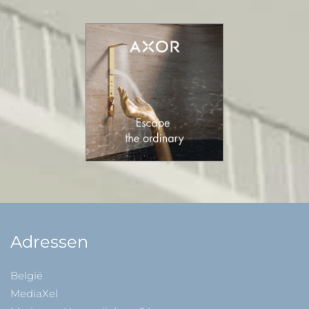
Adressen
België
MediaXel