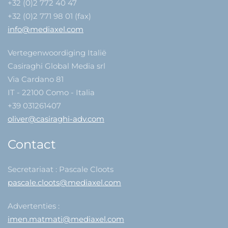
+32 (0)2 772 40 47
+32 (0)2 771 98 01 (fax)
info@mediaxel.com
Vertegenwoordiging Italië
Casiraghi Global Media srl
Via Cardano 81
IT - 22100 Como - Italia
+39 031261407
oliver@casiraghi-adv.com
Contact
Secretariaat : Pascale Cloots
pascale.cloots@mediaxel.com
Advertenties :
imen.matmati@mediaxel.com