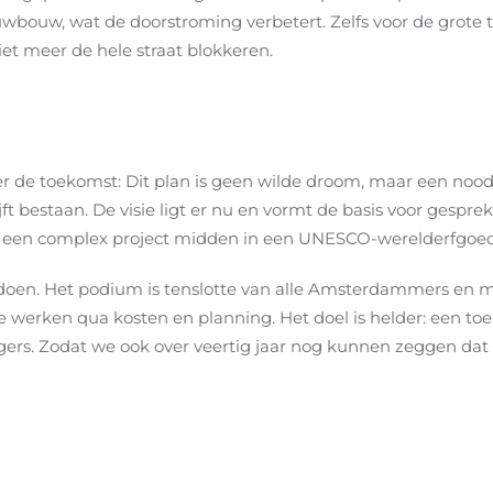
uwbouw, wat de doorstroming verbetert. Zelfs voor de grote 
et meer de hele straat blokkeren.
 de toekomst: Dit plan is geen wilde droom, maar een noodz
blijft bestaan. De visie ligt er nu en vormt de basis voor g
is een complex project midden in een UNESCO-werelderfgoedg
doen. Het podium is tenslotte van alle Amsterdammers en m
e werken qua kosten en planning. Het doel is helder: een to
ers. Zodat we ook over veertig jaar nog kunnen zeggen dat 