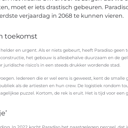
n, moet er iets drastisch gebeuren. Paradi
dste verjaardag in 2068 te kunnen vieren.
n toekomst
elder en urgent. Als er niets gebeurt, heeft Paradiso geen
constructie, het gebouw is allesbehalve duurzaam en de gelu
or juridische risico’s in een steeds drukker wordende stad.
 voegen. Iedereen die er wel eens is geweest, kent de smalle
ubliek als de artiesten en hun crew. De logistiek rondom to
ijkse puzzel. Kortom, de rek is eruit. Het is tijd voor een 
e’
ing. In 2022 kocht Paradiso het naastgelegen perceel, dat i