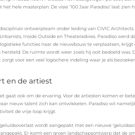
ot het hele masterplan. De visie ‘100 Jaar Paradiso’ laat zi
disciplinair ontwerpteam onder leiding van CIVIC Architects
rbanists, Inside Outside en Theateradvies. Paradiso werd da
ogistieke functies naar de nieuwbouw te verplaatsen, krijgt
n hersteld. De ruimte wordt weer zoals hij ooit bedoeld was. 
zorgt voor een veel logischere indeling waar je als bezoeker 
t en de artiest
Het gaat ook om de ervaring. Voor de artiesten komen er bet
aar nieuw talent zich kan ontwikkelen. Paradiso wil namelij
iteit de vrije loop krijgt.
e geluidsoverlast wordt aangepakt met een nieuwe ‘geluidssc
angepakt. Er komt een groen landschapsontwerp dat de omg