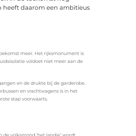
so heeft daarom een ambitieus
 toekomst meer. Het rijksmonument is
idsisolatie voldoet niet meer aan de
 gangen en de drukte bij de garderobe.
urbussen en vrachtwagens is in het
grote stap voorwaarts.
n de volksmond ‘het landje’ wordt