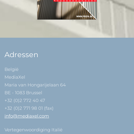
Adressen
België
MediaXel
Maria van Hongarijelaan 64
BE - 1083 Brussel
+32 (0)2 772 40 47
+32 (0)2 771 98 01 (fax)
info@mediaxel.com
Vertegenwoordiging Italië