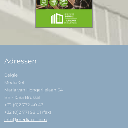
Adressen
België
MediaXel
Maria van Hongarijelaan 64
BE - 1083 Brussel
+32 (0)2 772 40 47
+32 (0)2 771 98 01 (fax)
info@mediaxel.com