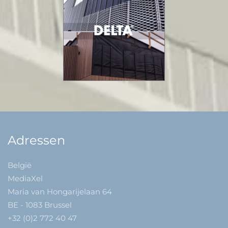
Adressen
België
MediaXel
Maria van Hongarijelaan 64
BE - 1083 Brussel
+32 (0)2 772 40 47