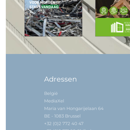
Adressen
België
MediaXel
Maria van Hongarijelaan 64
BE - 1083 Brussel
+32 (0)2 772 40 47