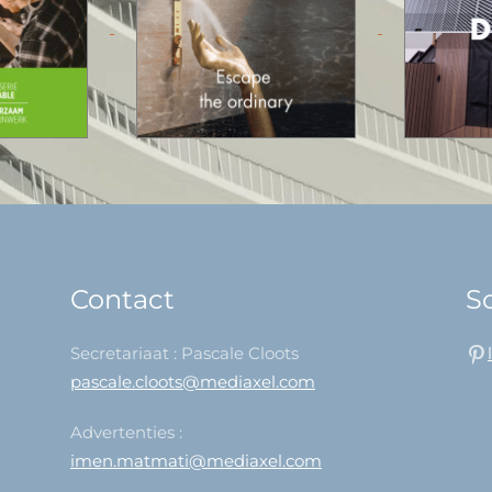
Contact
So
Secretariaat : Pascale Cloots
pascale.cloots@mediaxel.com
Advertenties :
imen.matmati@mediaxel.com