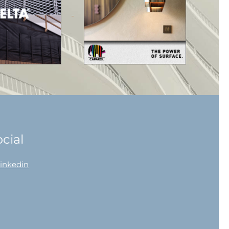
cial
linkedin