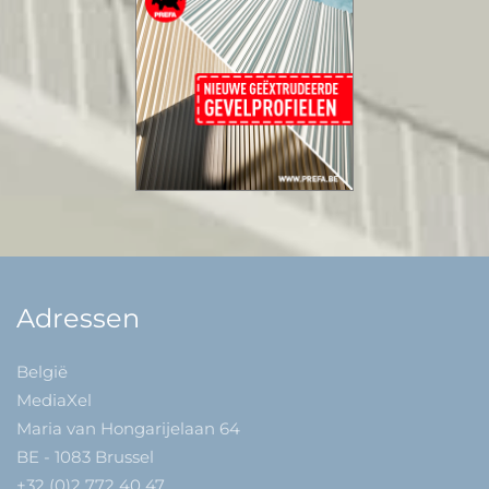
Adressen
België
MediaXel
Maria van Hongarijelaan 64
BE - 1083 Brussel
+32 (0)2 772 40 47