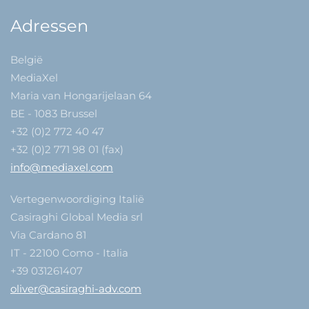
Adressen
België
MediaXel
Maria van Hongarijelaan 64
BE - 1083 Brussel
+32 (0)2 772 40 47
+32 (0)2 771 98 01 (fax)
info@mediaxel.com
Vertegenwoordiging Italië
Casiraghi Global Media srl
Via Cardano 81
IT - 22100 Como - Italia
+39 031261407
oliver@casiraghi-adv.com