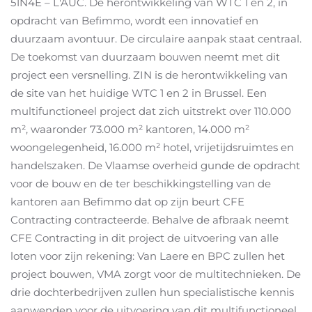
51N4E – L'AUC. De herontwikkeling van WTC 1 en 2, in
opdracht van Befimmo, wordt een innovatief en
duurzaam avontuur. De circulaire aanpak staat centraal.
De toekomst van duurzaam bouwen neemt met dit
project een versnelling. ZIN is de herontwikkeling van
de site van het huidige WTC 1 en 2 in Brussel. Een
multifunctioneel project dat zich uitstrekt over 110.000
m², waaronder 73.000 m² kantoren, 14.000 m²
woongelegenheid, 16.000 m² hotel, vrijetijdsruimtes en
handelszaken. De Vlaamse overheid gunde de opdracht
voor de bouw en de ter beschikkingstelling van de
kantoren aan Befimmo dat op zijn beurt CFE
Contracting contracteerde. Behalve de afbraak neemt
CFE Contracting in dit project de uitvoering van alle
loten voor zijn rekening: Van Laere en BPC zullen het
project bouwen, VMA zorgt voor de multitechnieken. De
drie dochterbedrijven zullen hun specialistische kennis
aanwenden voor de uitvoering van dit multifunctioneel