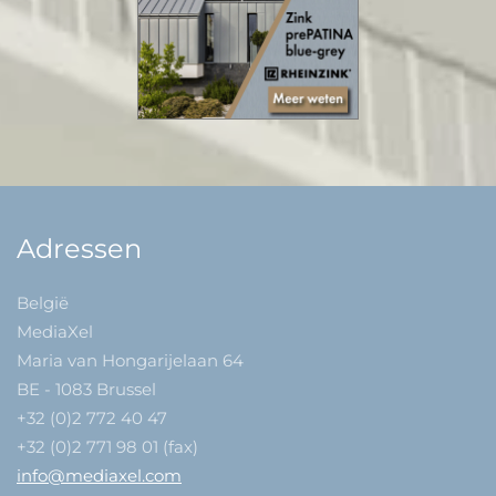
Adressen
België
MediaXel
Maria van Hongarijelaan 64
BE - 1083 Brussel
+32 (0)2 772 40 47
+32 (0)2 771 98 01 (fax)
info@mediaxel.com