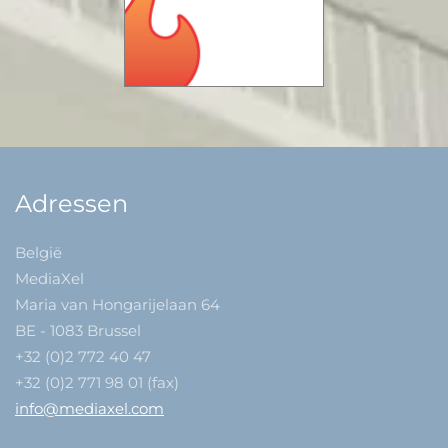
Adressen
België
MediaXel
Maria van Hongarijelaan 64
BE - 1083 Brussel
+32 (0)2 772 40 47
+32 (0)2 771 98 01 (fax)
info@mediaxel.com