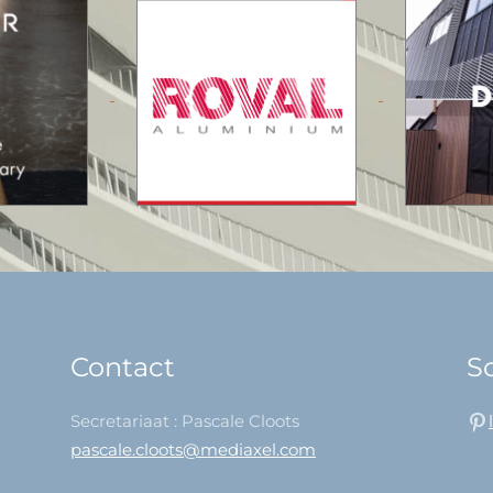
Contact
So
Secretariaat : Pascale Cloots
pascale.cloots@mediaxel.com