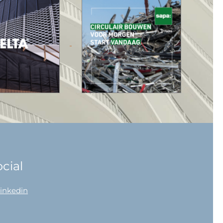
cial
linkedin