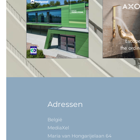
Adressen
België
MediaXel
Maria van Hongarijelaan 64