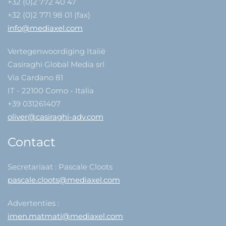
+32 (0)2 772 40 47
+32 (0)2 771 98 01 (fax)
info@mediaxel.com
Vertegenwoordiging Italië
Casiraghi Global Media srl
Via Cardano 81
IT - 22100 Como - Italia
+39 031261407
oliver@casiraghi-adv.com
Contact
Secretariaat : Pascale Cloots
pascale.cloots@mediaxel.com
Advertenties :
imen.matmati@mediaxel.com