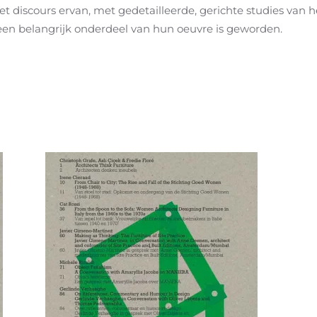
het discours ervan, met gedetailleerde, gerichte studies van
een belangrijk onderdeel van hun oeuvre is geworden.