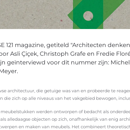
121 magazine, getiteld "Architecten denken 
or Asli Çiçek, Christoph Grafe en Fredie Floré
n geïnterviewd voor dit nummer zijn: Michele
 Meyer.
se architectuur, die getuige was van en probeerde te reage
n die zich op alle niveaus van het vakgebied bewogen, inclus
meubelstukken werden ontworpen of bedacht als onderdeel 
ls alledaagse objecten op zich, onafhankelijk van enig arch
twerpen en maken van meubels. Het combineert theoretisch