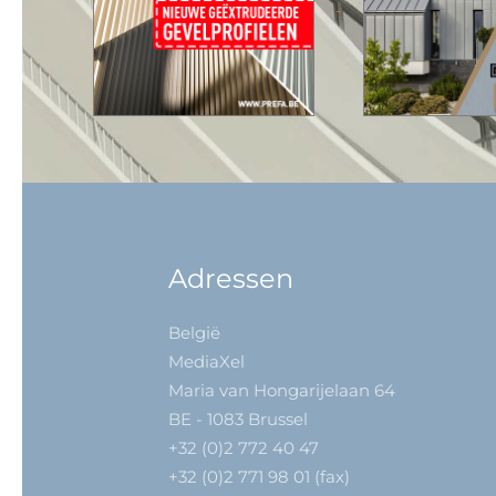
Adressen
België
MediaXel
Maria van Hongarijelaan 64
BE - 1083 Brussel
+32 (0)2 772 40 47
+32 (0)2 771 98 01 (fax)