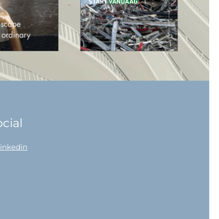
cial
linkedin