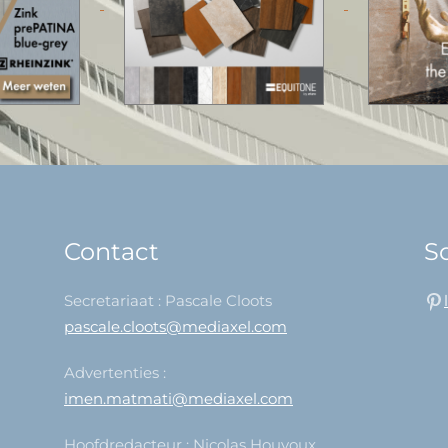
Contact
So
Secretariaat : Pascale Cloots
pascale.cloots@mediaxel.com
Advertenties :
imen.matmati@mediaxel.com
Hoofdredacteur : Nicolas Houyoux