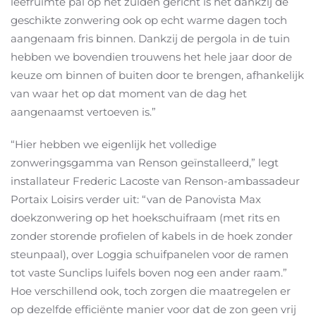
leefruimte pal op het zuiden gericht is het dankzij de
geschikte zonwering ook op echt warme dagen toch
aangenaam fris binnen. Dankzij de pergola in de tuin
hebben we bovendien trouwens het hele jaar door de
keuze om binnen of buiten door te brengen, afhankelijk
van waar het op dat moment van de dag het
aangenaamst vertoeven is.”
“Hier hebben we eigenlijk het volledige
zonweringsgamma van Renson geïnstalleerd,” legt
installateur Frederic Lacoste van Renson-ambassadeur
Portaix Loisirs verder uit: “van de Panovista Max
doekzonwering op het hoekschuifraam (met rits en
zonder storende profielen of kabels in de hoek zonder
steunpaal), over Loggia schuifpanelen voor de ramen
tot vaste Sunclips luifels boven nog een ander raam.”
Hoe verschillend ook, toch zorgen die maatregelen er
op dezelfde efficiënte manier voor dat de zon geen vrij