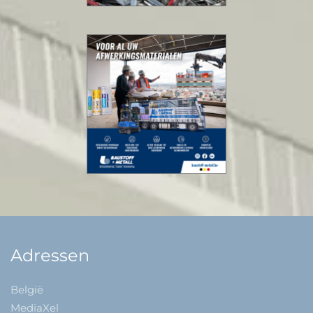
Adressen
België
MediaXel