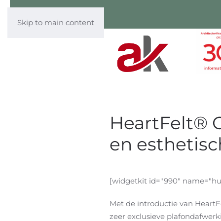
Skip to main content
HeartFelt® O
en esthetisc
[widgetkit id="990" name="h
Met de introductie van Heart
zeer exclusieve plafondafwerk