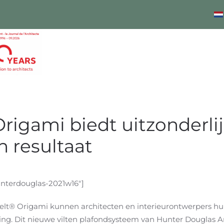
rigami biedt uitzonderli
h resultaat
unterdouglas-2021w16"]
Felt® Origami kunnen architecten en interieurontwerpers 
ing. Dit nieuwe vilten plafondsysteem van Hunter Douglas Arc