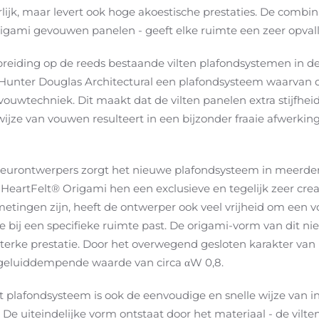
lijk, maar levert ook hoge akoestische prestaties. De combinat
: origami gevouwen panelen - geeft elke ruimte een zeer opvall
breiding op de reeds bestaande vilten plafondsystemen in de 
Hunter Douglas Architectural een plafondsysteem waarvan d
ouwtechniek. Dit maakt dat de vilten panelen extra stijfhei
jze van vouwen resulteert in een bijzonder fraaie afwerking,
erieurontwerpers zorgt het nieuwe plafondsysteem in meerde
HeartFelt® Origami hen een exclusieve en tegelijk zeer crea
metingen zijn, heeft de ontwerper ook veel vrijheid om een 
e bij een specifieke ruimte past. De origami-vorm van dit nieu
sterke prestatie. Door het overwegend gesloten karakter va
 geluiddempende waarde van circa αW 0,8.
t plafondsysteem is ook de eenvoudige en snelle wijze van in
. De uiteindelijke vorm ontstaat door het materiaal - de vilte